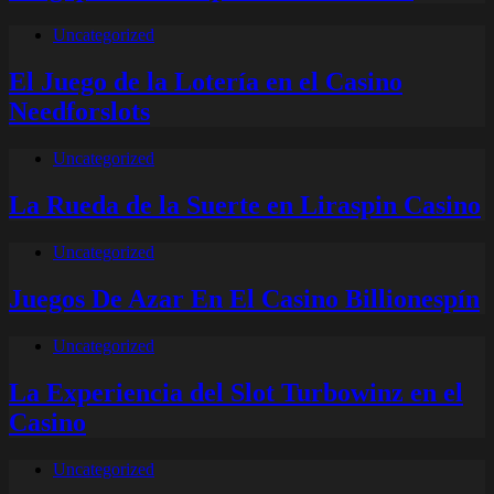
Uncategorized
El Juego de la Lotería en el Casino
Needforslots
Uncategorized
La Rueda de la Suerte en Liraspin Casino
Uncategorized
Juegos De Azar En El Casino Billionespín
Uncategorized
La Experiencia del Slot Turbowinz en el
Casino
Uncategorized