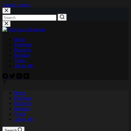
Skip to content
No
results
Home
Platfroms
Research
literature
Vision
About Me
Home
Platfroms
Research
literature
Vision
About Me
Search