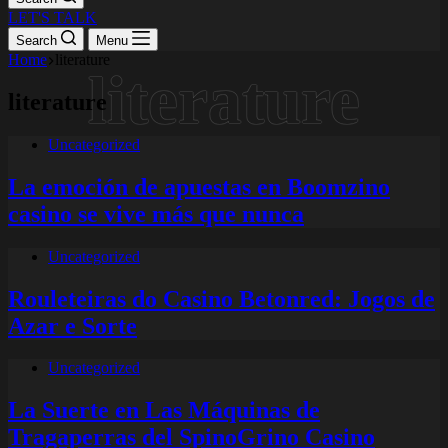
LET'S TALK
Search
Menu
Home
literature
literature
Uncategorized
La emoción de apuestas en Boomzino
casino se vive más que nunca
Uncategorized
Rouleteiras do Casino Betonred: Jogos de
Azar e Sorte
Uncategorized
La Suerte en Las Máquinas de
Tragaperras del SpinoGrino Casino