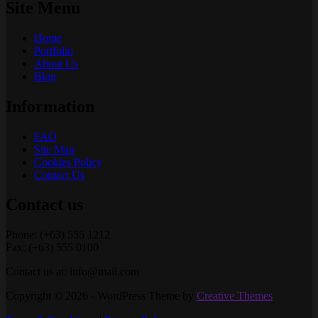
Site Menu
Home
Portfolio
About Us
Blog
Information
FAQ
Site Map
Cookies Policy
Contact Us
Contact us
Phone: (+63) 555 1212
Fax: (+63) 555 0100
Contact us at: info@mail.com
Copyright © 2026 - WordPress Theme by
Creative Themes