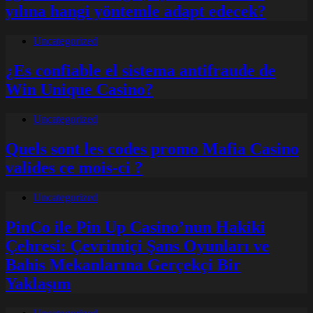
yılına hangi yöntemle adapt edecek?
Uncategorized
¿Es confiable el sistema antifraude de
Win Unique Casino?
Uncategorized
Quels sont les codes promo Mafia Casino
valides ce mois-ci ?
Uncategorized
PinCo ile Pin Up Casino’nun Hakiki
Çehresi: Çevrimiçi Şans Oyunları ve
Bahis Mekanlarına Gerçekçi Bir
Yaklaşım